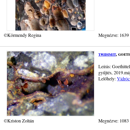
©Körmendy Regina
Megnézve: 1639
tridimit
, goet
Leírás: Goethitte
gyűjtés, 2019.má
Lelőhely:
Vidróc
©Kriston Zoltán
Megnézve: 1083