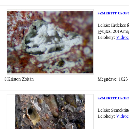
szmektit csop
Leírás: Érdekes f
gyűjtés, 2019.má
Lelőhely:
Vidróc
©Kriston Zoltán
Megnézve: 1023
szmektit csop
Leírás: Szmektitt
Lelőhely:
Vidróc