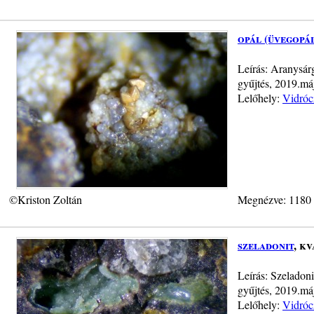
opál (üvegopá
Leírás: Aranysárg
gyűjtés, 2019.má
Lelőhely:
Vidróc
©Kriston Zoltán
Megnézve: 1180
szeladonit
, k
Leírás: Szeladon
gyűjtés, 2019.má
Lelőhely:
Vidróc