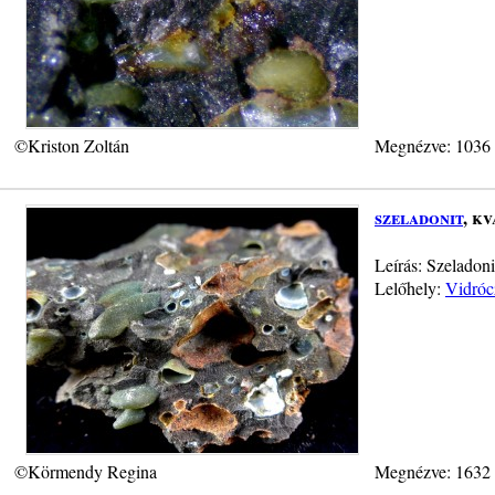
©Kriston Zoltán
Megnézve: 1036
szeladonit
, k
Leírás: Szeladoni
Lelőhely:
Vidróc
©Körmendy Regina
Megnézve: 1632