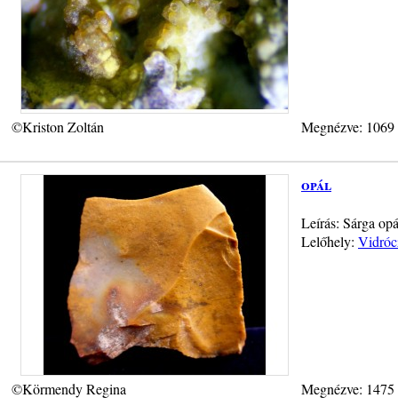
©Kriston Zoltán
Megnézve: 1069
opál
Leírás: Sárga opá
Lelőhely:
Vidróc
©Körmendy Regina
Megnézve: 1475