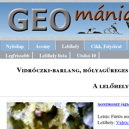
Nyitólap
Ásvány
Lelőhely
Cikk, Folyóirat
Legfrissebb
Lelőhely lista
Utolsó 10
Vidróczki-barlang, hólyagüreges
A lelőhely
nontronit (sz
Leírás: Fürtös no
Lelőhely:
Vidróc