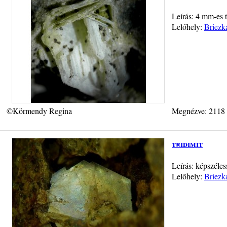
Leírás: 4 mm-es 
Lelőhely:
Briezk
©Körmendy Regina
Megnézve: 2118
tridimit
Leírás: képszéle
Lelőhely:
Briezk