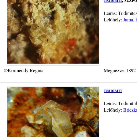
Leírás: Tridimit
Lelőhely:
Jama, 
©Körmendy Regina
Megnézve: 1892
tridimit
Leírás: Tridimit 
Lelőhely:
Briezk