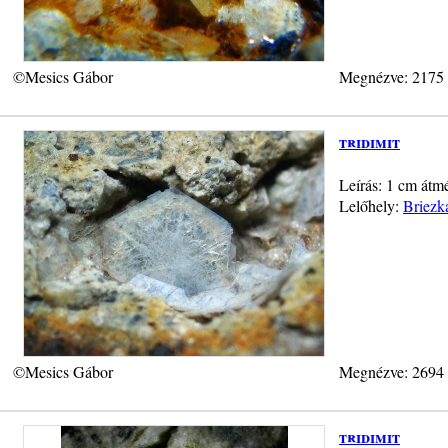
©Mesics Gábor
Megnézve: 2175
tridimit
Leírás: 1 cm átmér
Lelőhely:
Briezk
©Mesics Gábor
Megnézve: 2694
tridimit