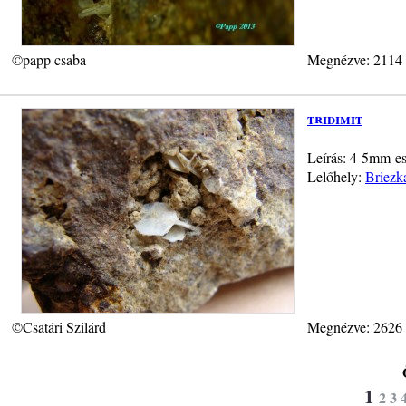
©papp csaba
Megnézve: 2114
tridimit
Leírás: 4-5mm-es 
Lelőhely:
Briezk
©Csatári Szilárd
Megnézve: 2626
1
2
3