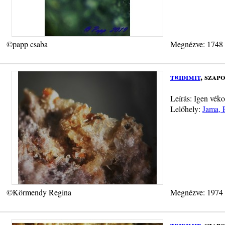
©papp csaba
Megnézve: 1748
tridimit
, szap
Leírás: Igen véko
Lelőhely:
Jama, 
©Körmendy Regina
Megnézve: 1974
tridimit
, szap