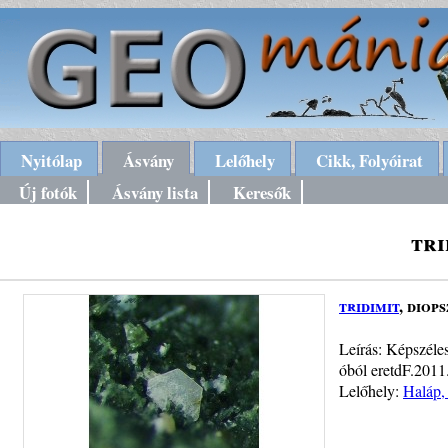
Nyitólap
Ásvány
Lelőhely
Cikk, Folyóirat
Új fotók
Ásvány lista
Keresők
tri
tridimit
, diop
Leírás: Képszéles
óból eretdF.2011
Lelőhely:
Haláp,