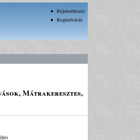
Bejelentkezés
Regisztráció
úvások, Mátrakeresztes,
űjtés