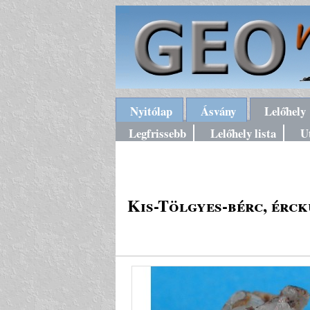
Nyitólap
Ásvány
Lelőhely
Legfrissebb
Lelőhely lista
U
Kis-Tölgyes-bérc, érck