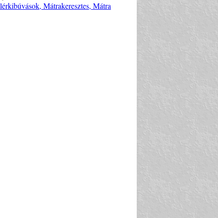
telérkibúvások, Mátrakeresztes, Mátra