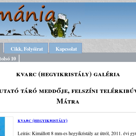
Cikk, Folyóirat
Kapcsolat
tolsó 10
kvarc (hegyikristály) galéria
utató táró meddője, felszíni telérkib
Mátra
kvarc (hegyikristály)
Leírás: Kimállott 8 mm-es hegyikristály az útról, 2011. évi gy