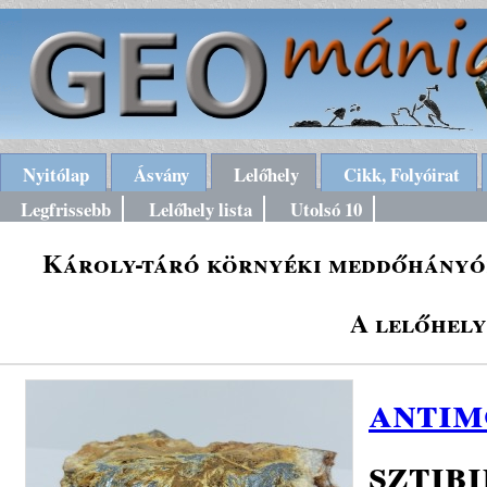
Nyitólap
Ásvány
Lelőhely
Cikk, Folyóirat
Legfrissebb
Lelőhely lista
Utolsó 10
Károly-táró környéki meddőhányók
A lelőhely
antim
sztib