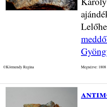
Károly
ajándé
Lelőhe
meddőh
Gyöngy
©Körmendy Regina
Megnézve: 1808
antim