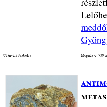
részlet
Lelőhe
meddőh
Gyöngy
©Jánvári Szabolcs
Megnézve: 739 a
antim
metas