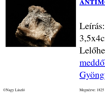
antim
Leírás
3,5x4c
Lelőhe
meddőh
Gyöngy
©Nagy László
Megnézve: 1825