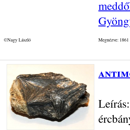
meddőh
Gyöngy
©Nagy László
Megnézve: 1861
antim
Leírás
ércbán