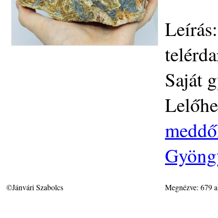
Leírás
telérd
Saját 
Lelőhe
meddőh
Gyöngy
©Jánvári Szabolcs
Megnézve: 679 a