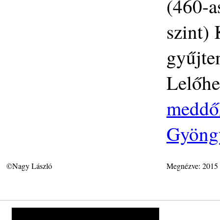
(460-a
szint)
gyűjte
Lelőhe
meddőh
Gyöngy
©Nagy László
Megnézve: 2015