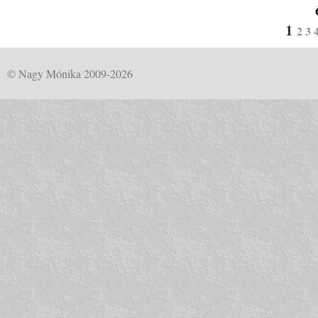
1
2
3
© Nagy Mónika 2009-2026