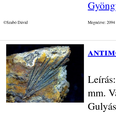
Gyöngy
©Szabó Dávid
Megnézve: 2094
antim
Leírás
mm. Vá
Gulyás