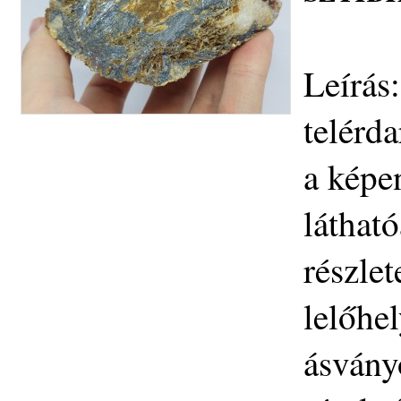
Leírás
telérd
a képe
látható
részlet
lelőhe
ásvány