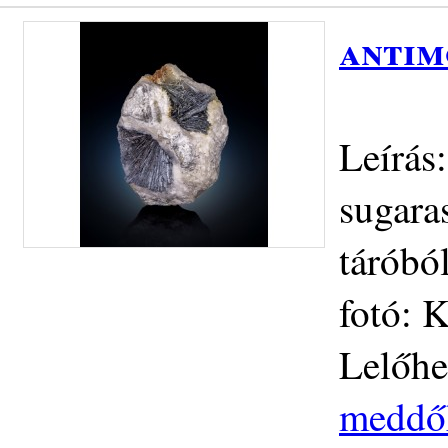
antim
Leírás
sugara
táróbó
fotó: 
Lelőhe
meddőh