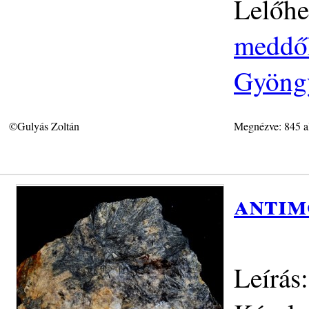
Lelőhe
meddőh
Gyöngy
©Gulyás Zoltán
Megnézve: 845 a
antim
Leírás