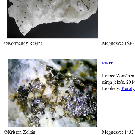
©Körmendy Regina
Megnézve: 1536
pirit
Leírás: Zömében 
sárga jelzés, 2014
Lelőhely:
Károly
©Kriston Zoltán
Megnézve: 1432