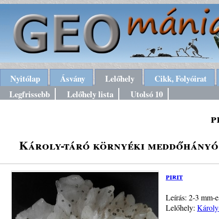
Nyitólap
Ásvány
Lelőhely
Cikk, Folyóirat
Legfrissebb
Lelőhely lista
Utolsó 10
p
Károly-táró környéki meddőhányók
pirit
Leírás: 2-3 mm-es
Lelőhely:
Károly