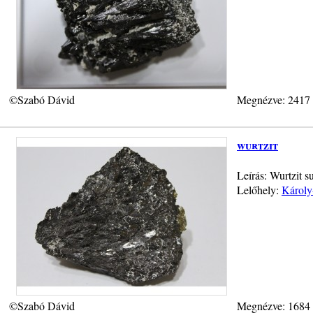
©Szabó Dávid
Megnézve: 2417
wurtzit
Leírás: Wurtzit s
Lelőhely:
Károly
©Szabó Dávid
Megnézve: 1684