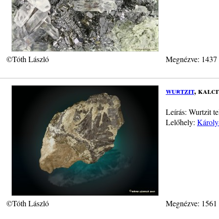
©Tóth László
Megnézve: 1437
wurtzit
, kalci
Leírás: Wurtzit t
Lelőhely:
Károly
©Tóth László
Megnézve: 1561