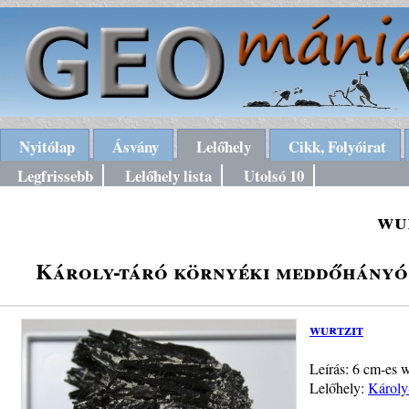
Nyitólap
Ásvány
Lelőhely
Cikk, Folyóirat
Legfrissebb
Lelőhely lista
Utolsó 10
wu
Károly-táró környéki meddőhányók
wurtzit
Leírás: 6 cm-es w
Lelőhely:
Károly