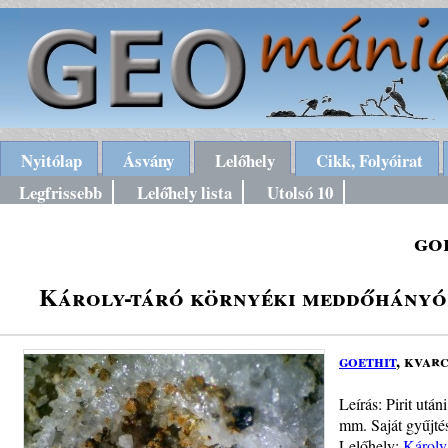
Nyitólap
Ásvány
Lelőhely
Cikk, Folyóirat
Legfrissebb
Lelőhely lista
Utolsó 10
go
Károly-táró környéki meddőhányók
goethit
, kvarc
Leírás: Pirit utá
mm. Saját gyűjtés
Lelőhely:
Károly