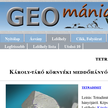
Nyitólap
Ásvány
Lelőhely
Cikk, Folyóirat
Legfrissebb
Lelőhely lista
Utolsó 10
tetr
Károly-táró környéki meddőhányók
tetradimit
Leírás: Tetradimit
hányójáról. Kép
Lelőhely:
Károly