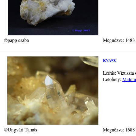
©papp csaba
Megnézve: 1483
kvarc
Leírás: Víztiszt
Lelőhely:
Malom-
©Ungvári Tamás
Megnézve: 1688