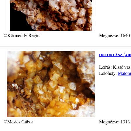
©Körmendy Regina
Megnézve: 1640
ortoklász (ad
Leírás: Kissé vas
Lelőhely:
Malom-
©Mesics Gábor
Megnézve: 1313