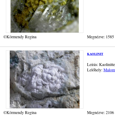
©Körmendy Regina
Megnézve: 1585
kaolinit
Leírás: Kaolinitt
Lelőhely:
Malom-
©Körmendy Regina
Megnézve: 2106