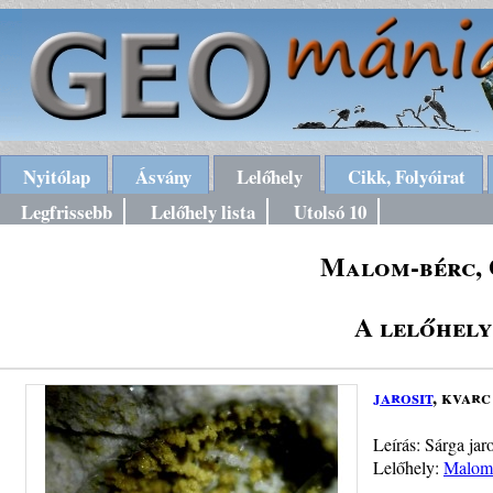
Nyitólap
Ásvány
Lelőhely
Cikk, Folyóirat
Legfrissebb
Lelőhely lista
Utolsó 10
Malom-bérc, 
A lelőhely
jarosit
, kvarc
Leírás: Sárga jar
Lelőhely:
Malom-