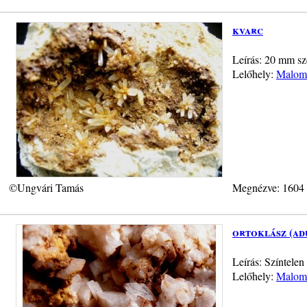
kvarc
Leírás: 20 mm sz
Lelőhely:
Malom-
©Ungvári Tamás
Megnézve: 1604
ortoklász (ad
Leírás: Színtelen
Lelőhely:
Malom-