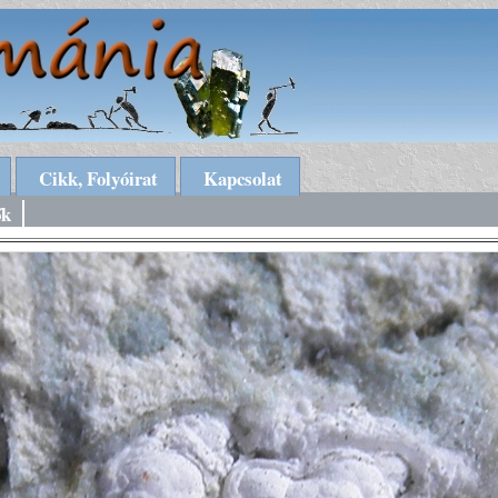
Cikk, Folyóirat
Kapcsolat
ők