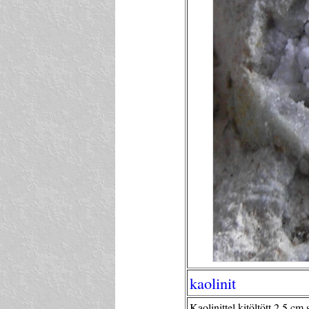
kaolinit
Kaolinittel kitöltött 2,5 c