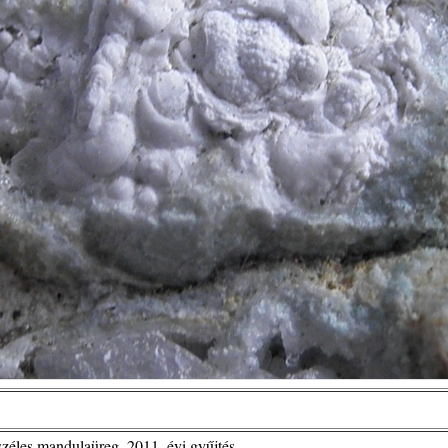
m széles mandulaüreg, 2011. évi gyűjtés