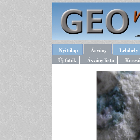
Nyitólap
Ásvány
Lelőhely
Új fotók
Ásvány lista
Keres