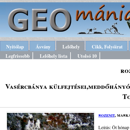
Nyitólap
Ásvány
Lelőhely
Cikk, Folyóirat
Legfrissebb
Lelőhely lista
Utolsó 10
ro
Vasércbánya külfejtései,meddőhányói
To
rozenit
, mark
Leírás: Öt hónap 