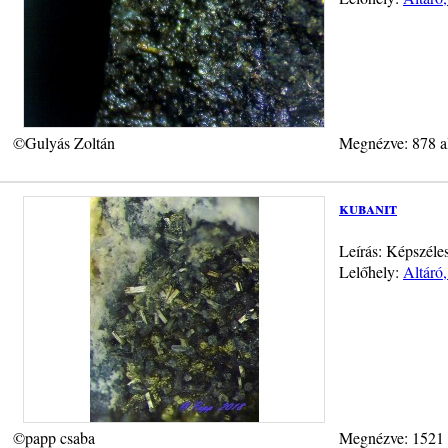
©Gulyás Zoltán
Megnézve: 878 a
kubanit
Leírás: Képszéle
Lelőhely:
Altáró
©papp csaba
Megnézve: 1521