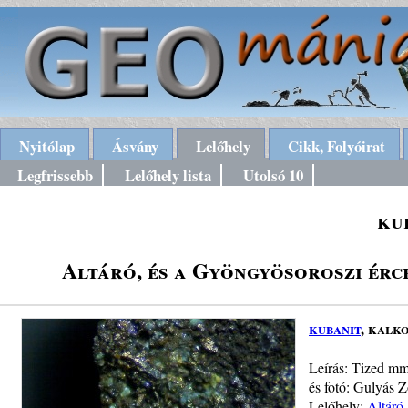
Nyitólap
Ásvány
Lelőhely
Cikk, Folyóirat
Legfrissebb
Lelőhely lista
Utolsó 10
ku
Altáró, és a Gyöngyösoroszi érc
kubanit
, kalko
Leírás: Tized mm
és fotó: Gulyás Z
Lelőhely:
Altáró