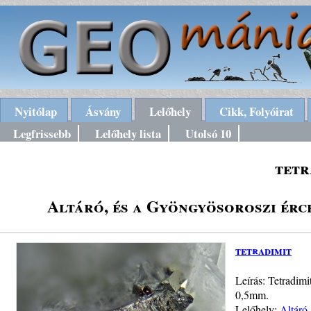
Nyitólap
Ásvány
Lelőhely
Cikk, Folyóirat
Legfrissebb
Lelőhely lista
Utolsó 10
tetr
Altáró, és a Gyöngyösoroszi érc
tetradimit
Leírás: Tetradimi
0,5mm.
Lelőhely:
Altáró