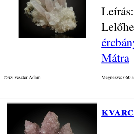
Leírás
Lelőhe
ércbán
Mátra
©Szilveszter Ádám
Megnézve: 660 a
kvarc