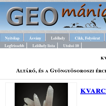
Nyitólap
Ásvány
Lelőhely
Cikk, Folyóirat
Legfrissebb
Lelőhely lista
Utolsó 10
k
Altáró, és a Gyöngyösoroszi érc
kvarc