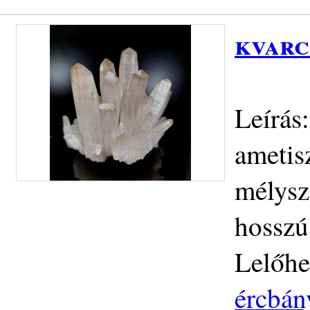
kvarc
Leírás
ametisz
mélysz
hossz
Lelőhe
ércbán