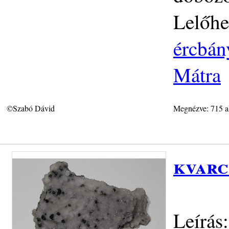
Lelőhe
ércbán
Mátra
©Szabó Dávid
Megnézve: 715 a
kvarc
Leírás