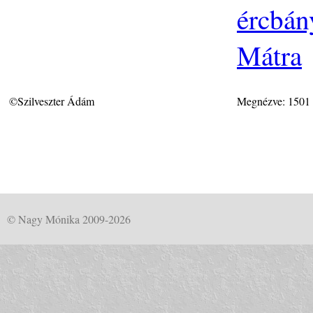
ércbán
Mátra
©Szilveszter Ádám
Megnézve: 1501
© Nagy Mónika 2009-2026