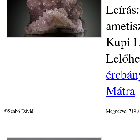
Leírás
ametis
Kupi L
Lelőhe
ércbán
Mátra
©Szabó Dávid
Megnézve: 719 a