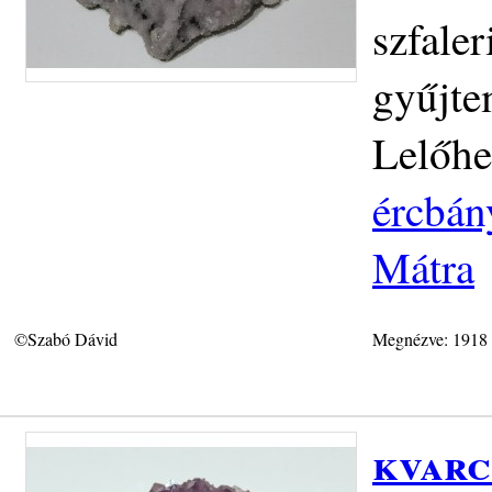
szfaler
gyűjte
Lelőhe
ércbán
Mátra
©Szabó Dávid
Megnézve: 1918
kvarc