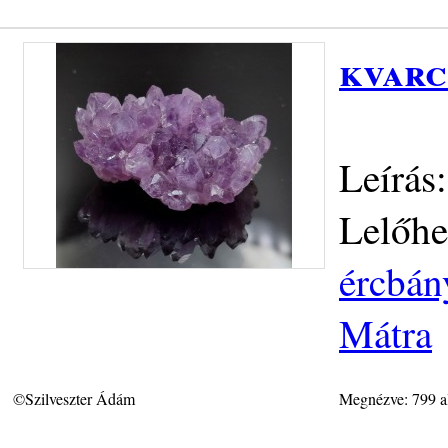
kvarc
Leírá
Lelőhe
ércbán
Mátra
©Szilveszter Ádám
Megnézve: 799 a