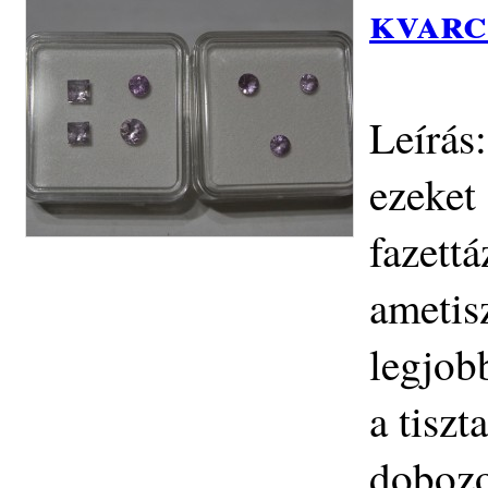
kvarc
Leírás
ezeket
fazettá
ametis
legjobb
a tiszt
dobozo