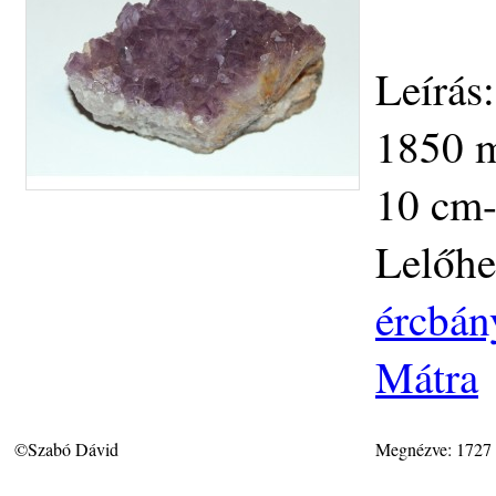
Leírás
1850 m
10 cm-
Lelőhe
ércbán
Mátra
©Szabó Dávid
Megnézve: 1727