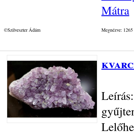
Mátra
©Szilveszter Ádám
Megnézve: 1265
kvarc
Leírás
gyűjte
Lelőhe