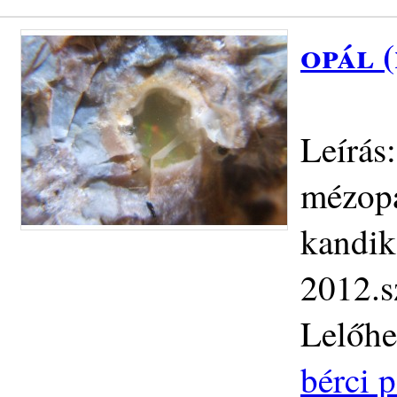
opál 
Leírás:
mézopá
kandiká
2012.s
Lelőhe
bérci p