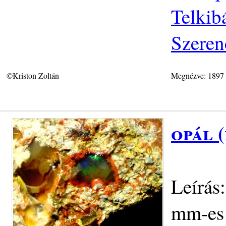
Telkib
Szeren
©Kriston Zoltán
Megnézve: 1897
opál 
Leírás
mm-es 