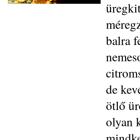
üregkit
méregz
balra f
nemeso
citrom
de kev
ötlő ür
olyan 
mindke