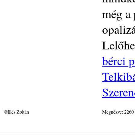
még a 
opalizá
Lelőhe
bérci p
Telkib
Szeren
©Illés Zoltán
Megnézve: 2260