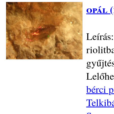
opál 
Leírás
riolitb
gyűjté
Lelőhe
bérci p
Telkib