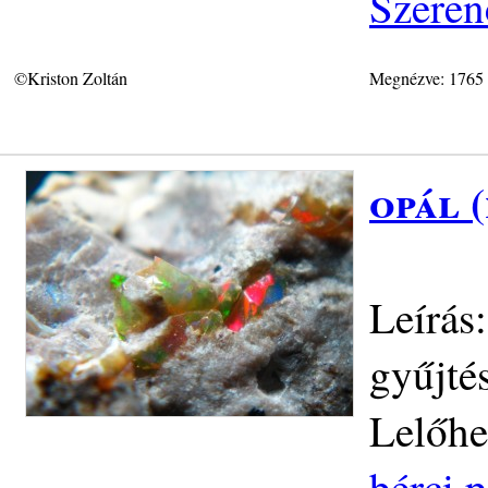
Szeren
©Kriston Zoltán
Megnézve: 1765
opál 
Leírás
gyűjté
Lelőhe
bérci p