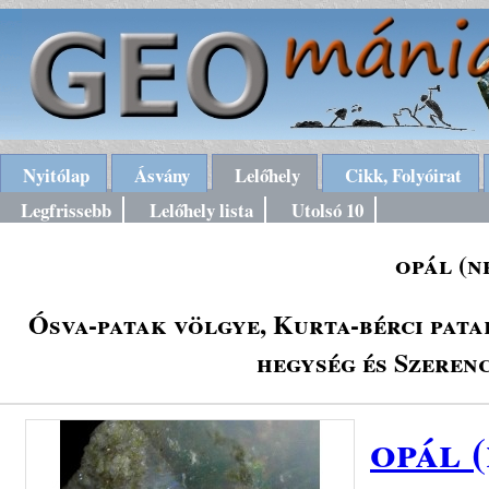
Nyitólap
Ásvány
Lelőhely
Cikk, Folyóirat
Legfrissebb
Lelőhely lista
Utolsó 10
opál (n
Ósva-patak völgye, Kurta-bérci pata
hegység és Szeren
opál 