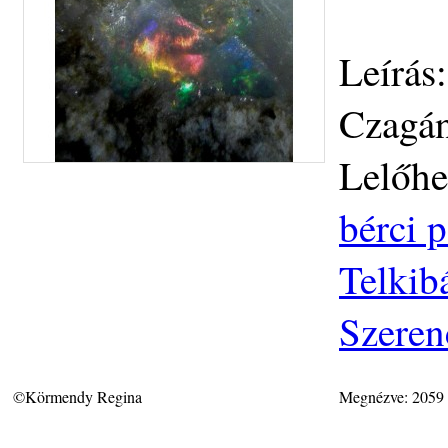
Leírás
Czagán
Lelőhe
bérci p
Telkib
Szeren
©Körmendy Regina
Megnézve: 2059