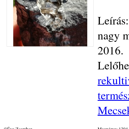
Leírás
nagy m
2016.
Lelőhe
rekult
termés
Mecse
©Éva Zsombor
Megnézve: 1394