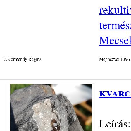
rekult
termés
Mecse
©Körmendy Regina
Megnézve: 1396
kvarc
Leírás