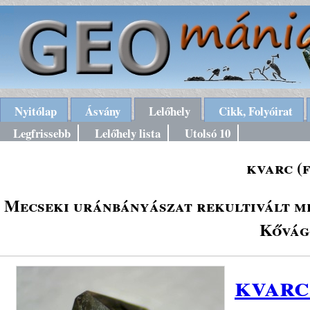
Nyitólap
Ásvány
Lelőhely
Cikk, Folyóirat
Legfrissebb
Lelőhely lista
Utolsó 10
kvarc (
Mecseki uránbányászat rekultivált m
Kővág
kvarc