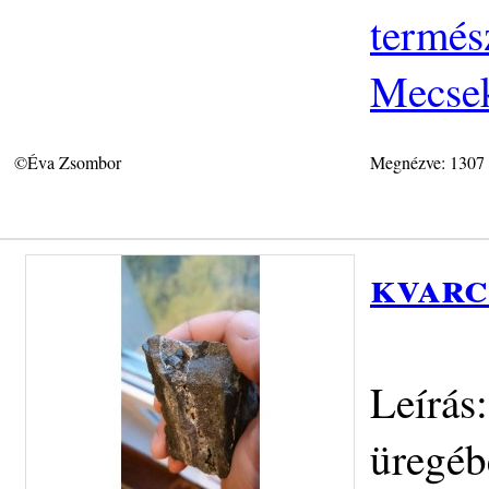
termés
Mecse
©Éva Zsombor
Megnézve: 1307
kvarc
Leírás:
üregéb