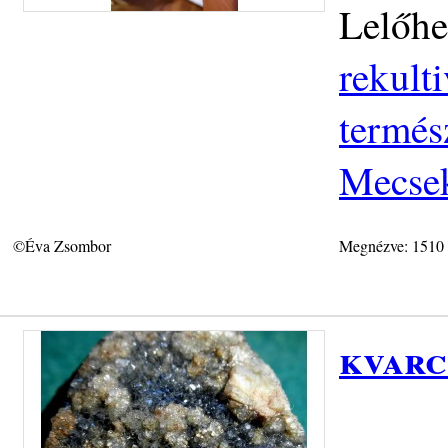
Lelőhe
rekult
termés
Mecse
©Éva Zsombor
Megnézve: 1510
kvarc