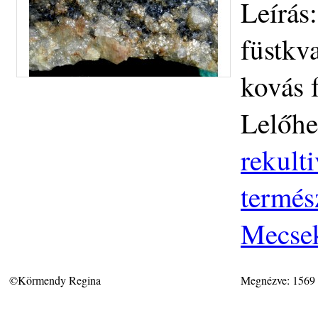
Leírás
füstkva
kovás 
Lelőhe
rekult
termés
Mecse
©Körmendy Regina
Megnézve: 1569