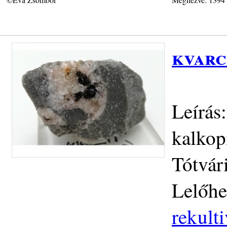
kvarc
Leírás
kalkop
Tótvár
Lelőhe
rekult