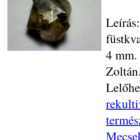
Leírás
füstkv
4 mm. 
Zoltán
Lelőhe
rekult
termés
Mecse