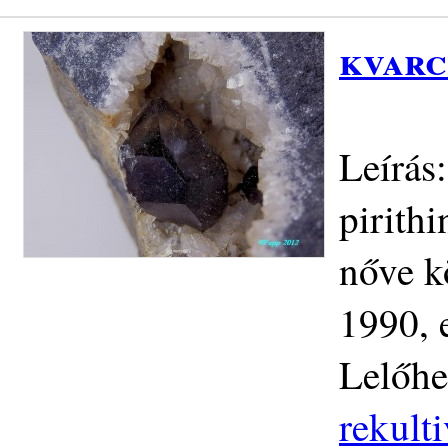
kvarc
Leírás
pirith
nőve k
1990, 
Lelőhe
rekult