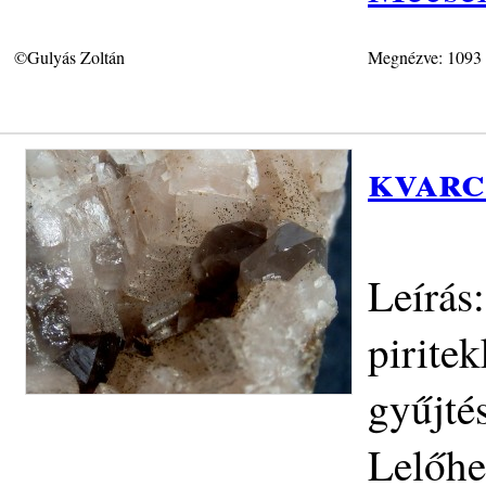
©Gulyás Zoltán
Megnézve: 1093
kvarc
Leírás
pirite
gyűjté
Lelőhe