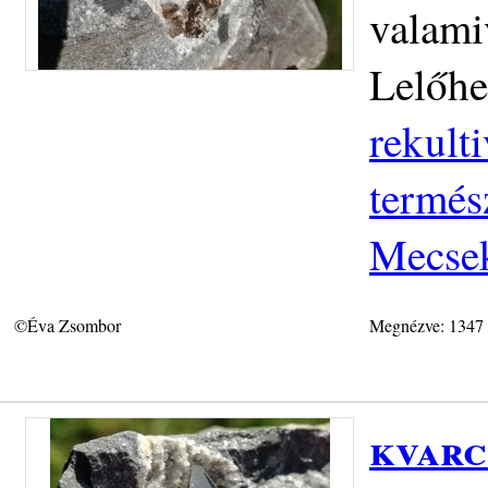
valami
Lelőhe
rekult
termés
Mecse
©Éva Zsombor
Megnézve: 1347
kvarc