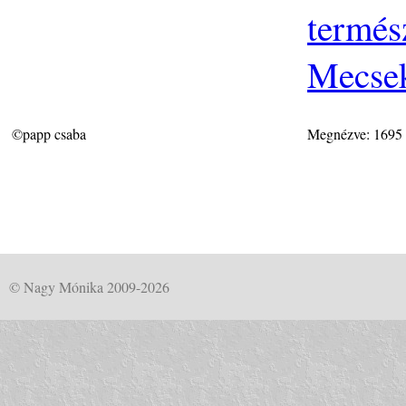
termés
Mecse
©papp csaba
Megnézve: 1695
© Nagy Mónika 2009-2026