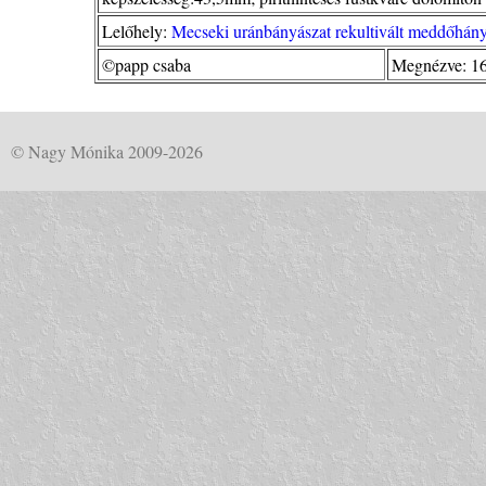
Lelőhely:
Mecseki uránbányászat rekultivált meddőhány
©papp csaba
Megnézve: 1
© Nagy Mónika 2009-2026