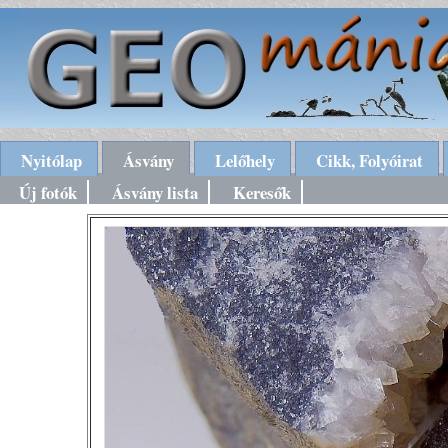
Nyitólap
Ásvány
Lelőhely
Cikk, Folyóirat
Új fotók
Ásvány lista
Keresők