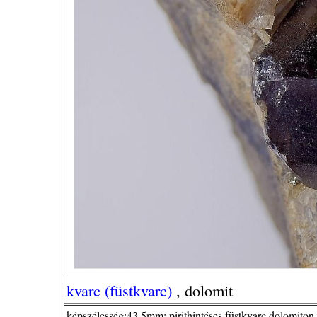
kvarc (füstkvarc)
, dolomit
képszélesség:43,5mm; pirithintéses füstkvarc dolomito