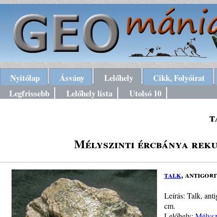
Nyitólap
Ásvány
Lelőhely
Cikk, Folyóirat
Legfrissebb
Lelőhely lista
Utolsó 10
t
Mélyszinti ércbánya rek
talk
, antigor
Leírás: Talk, ant
cm.
Lelőhely:
Mélysz