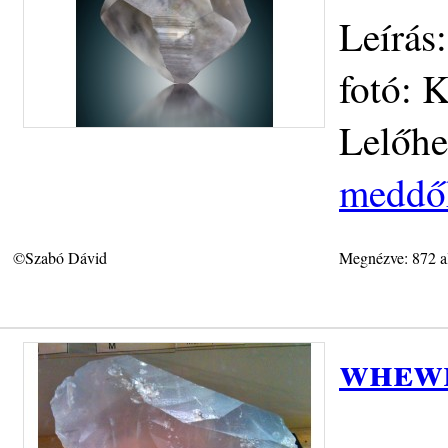
Leírás
fotó: 
Lelőhe
meddőh
©Szabó Dávid
Megnézve: 872 a
whew