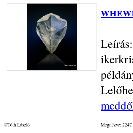
whew
Leírás
ikerkr
példán
Lelőhe
meddőh
©Tóth László
Megnézve: 2247