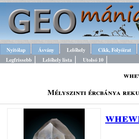
Nyitólap
Ásvány
Lelőhely
Cikk, Folyóirat
Legfrissebb
Lelőhely lista
Utolsó 10
whe
Mélyszinti ércbánya rek
whew