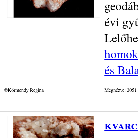
geodáb
évi gy
Lelőhe
homokk
és Bal
©Körmendy Regina
Megnézve: 2051
kvarc