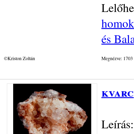
Lelőhe
homokk
és Bal
©Kriston Zoltán
Megnézve: 1703
kvarc
Leírás