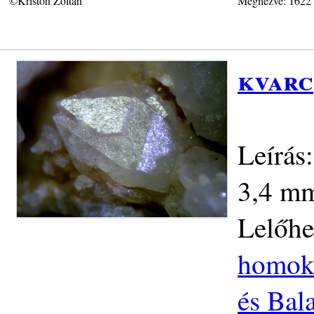
©Kriston Zoltán
Megnézve: 1622
kvarc
Leírás
3,4 mm
Lelőhe
homokk
és Bal