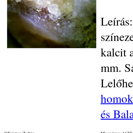
Leírás
színeze
kalcit
mm. Sa
Lelőhe
homokk
és Bal