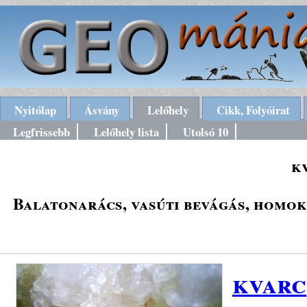
Nyitólap
Ásvány
Lelőhely
Cikk, Folyóirat
Legfrissebb
Lelőhely lista
Utolsó 10
k
Balatonarács, vasúti bevágás, homok
kvarc