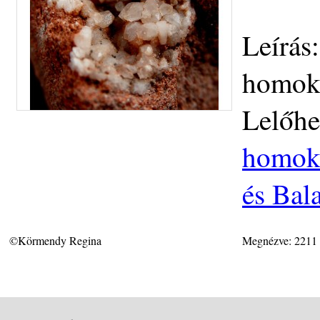
Leírás
homokk
Lelőhe
homokk
és Bal
©Körmendy Regina
Megnézve: 2211