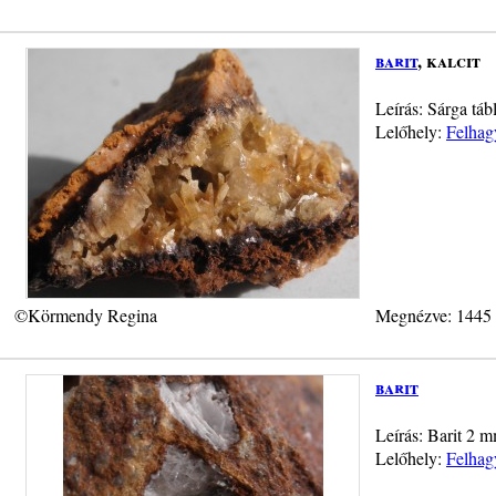
barit
, kalcit
Leírás: Sárga táb
Lelőhely:
Felhag
©Körmendy Regina
Megnézve: 1445
barit
Leírás: Barit 2 
Lelőhely:
Felhag