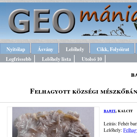
Nyitólap
Ásvány
Lelőhely
Cikk, Folyóirat
Legfrissebb
Lelőhely lista
Utolsó 10
b
Felhagyott községi mészkőbány
barit
, kalcit
Leírás: Fehér bar
Lelőhely:
Felhag