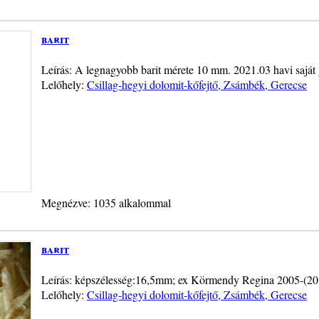
barit
Leírás: A legnagyobb barit mérete 10 mm. 2021.03 havi saját 
Lelőhely:
Csillag-hegyi dolomit-kőfejtő, Zsámbék, Gerecse
Megnézve: 1035 alkalommal
barit
Leírás: képszélesség:16,5mm; ex Körmendy Regina 2005-(20
Lelőhely:
Csillag-hegyi dolomit-kőfejtő, Zsámbék, Gerecse