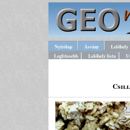
Nyitólap
Ásvány
Lelőhely
Legfrissebb
Lelőhely lista
U
Csil