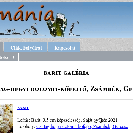
Cikk, Folyóirat
Kapcsolat
tolsó 10
barit galéria
lag-hegyi dolomit-kőfejtő, Zsámbék, Ge
barit
Leírás: Barit. 3.5 cm képszélesség. Saját gyűjtés 2021.
Lelőhely:
Csillag-hegyi dolomit-kőfejtő, Zsámbék, Gerecse