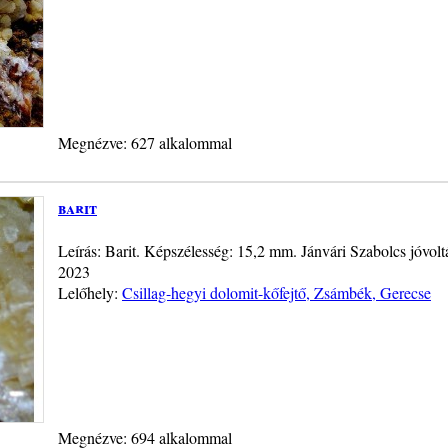
Megnézve: 627 alkalommal
barit
Leírás: Barit. Képszélesség: 15,2 mm. Jánvári Szabolcs jóvol
2023
Lelőhely:
Csillag-hegyi dolomit-kőfejtő, Zsámbék, Gerecse
Megnézve: 694 alkalommal