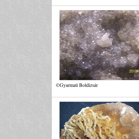
©Gyarmati Boldizsár