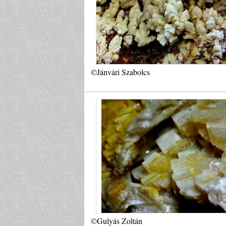
©Jánvári Szabolcs
©Gulyás Zoltán