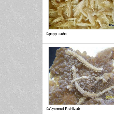
©papp csaba
©Gyarmati Boldizsár