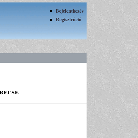
Bejelentkezés
Regisztráció
recse