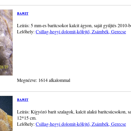
barit
Leírás: 5 mm-es baritcsokor kalcit ágyon, saját gyűjtés 2010-b
Lelőhely:
Csillag-hegyi dolomit-kőfejtő, Zsámbék, Gerecse
Megnézve: 1614 alkalommal
barit
Leírás: Kígyózó barit szalagok, kalcit alakú baritcsúcsokon, 
12*15 cm.
Lelőhely:
Csillag-hegyi dolomit-kőfejtő, Zsámbék, Gerecse