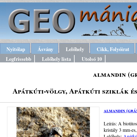
Nyitólap
Ásvány
Lelőhely
Cikk, Folyóirat
Legfrissebb
Lelőhely lista
Utolsó 10
almandin (g
Apátkúti-völgy, Apátkúti sziklák é
almandin (grá
Leírás: A biotito
kristály 3 mm-es,
Lelőhely:
Apátkút