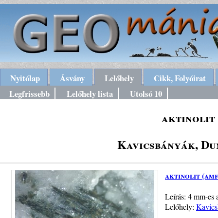
Nyitólap
Ásvány
Lelőhely
Cikk, Folyóirat
Legfrissebb
Lelőhely lista
Utolsó 10
aktinolit
Kavicsbányák, Du
aktinolit (am
Leírás: 4 mm-es a
Lelőhely:
Kavics