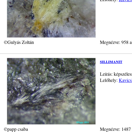
©Gulyás Zoltán
Megnézve: 958 a
sillimanit
Leírás: képszéle
Lelőhely:
Kavics
©papp csaba
Megnézve: 1487