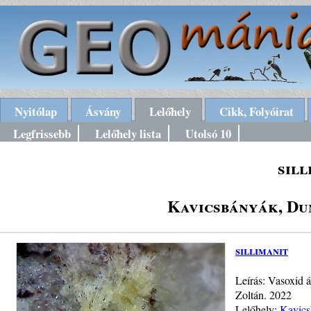
Nyitólap
Ásvány
Lelőhely
Cikk, Folyóirat
Legfrissebb
Lelőhely lista
Utolsó 10
sill
Kavicsbányák, Du
sillimanit
Leírás: Vasoxid á
Zoltán. 2022
Lelőhely:
Kavics