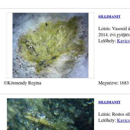
sillimanit
Leírás: Vasoxid á
2014. évi gyűjtés
Lelőhely:
Kavics
©Körmendy Regina
Megnézve: 1683
sillimanit
Leírás: Rostos s
Lelőhely:
Kavics