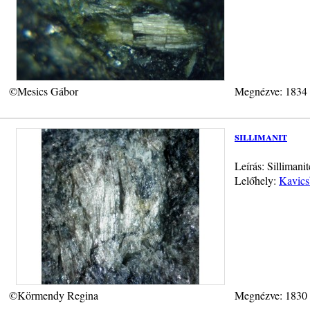
©Mesics Gábor
Megnézve: 1834
sillimanit
Leírás: Silliman
Lelőhely:
Kavics
©Körmendy Regina
Megnézve: 1830