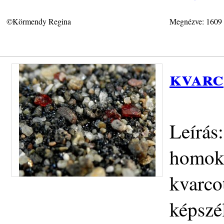
©Körmendy Regina
Megnézve: 1609
kvarc
Leírás
homok 
kvarco
képszé