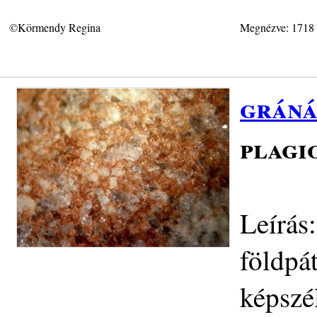
©Körmendy Regina
Megnézve: 1718
gráná
plagi
Leírás
földpá
képszé