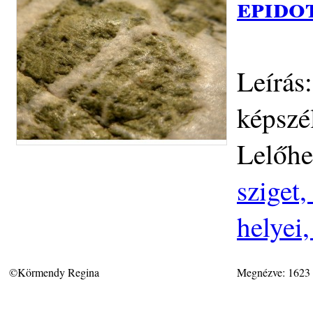
epido
Leírás
képszé
Lelőhe
sziget
helyei
©Körmendy Regina
Megnézve: 1623