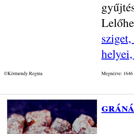
gyűjté
Lelőhe
sziget
helyei
©Körmendy Regina
Megnézve: 1646
gráná