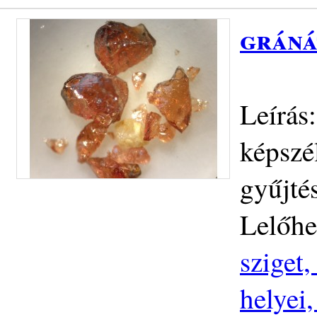
gráná
Leírás
képszé
gyűjté
Lelőhe
sziget
helyei