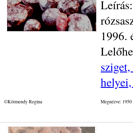
Leírás
rózsas
1996. 
Lelőhe
sziget
helyei
©Körmendy Regina
Megnézve: 1950