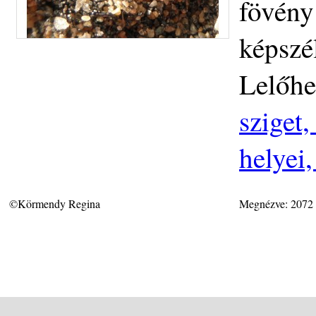
fövény 
képszé
Lelőhe
sziget
helyei
©Körmendy Regina
Megnézve: 2072