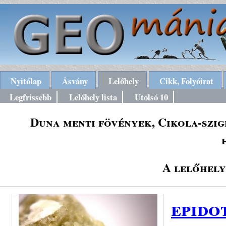
Nyitólap
Ásvány
Lelőhely
Cikk, Folyóirat
Legfrissebb
Lelőhely lista
Utolsó 10
Duna menti fövények, Cikola-szig
A lelőhely
epido