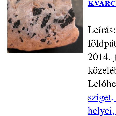
kvarc
Leírás:
földpá
2014. 
közelé
Lelőhe
sziget
helyei