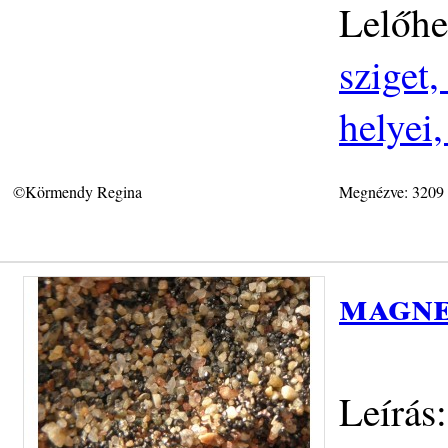
Lelőhe
sziget
helyei
©Körmendy Regina
Megnézve: 3209
magne
Leírás