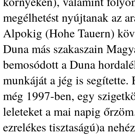
környékén), valamint folyó
megélhetést nyújtanak az a
Alpokig (Hohe Tauern) köve
Duna más szakaszain Magya
bemosódott a Duna hordalék
munkáját a jég is segítette
még 1997-ben, egy szigetkö
leleteket a mai napig őrzö
ezrelékes tisztaságú)a nehé