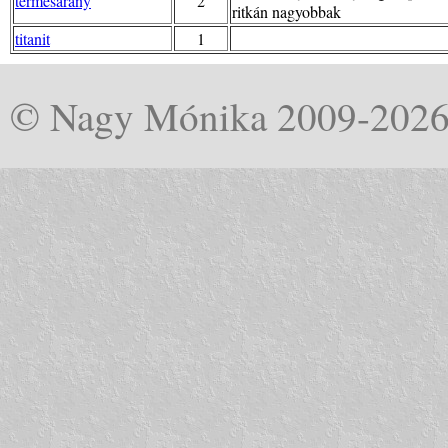
termésarany
2
ritkán nagyobbak
titanit
1
© Nagy Mónika 2009-202