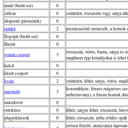
annit (biotit sor)
0
cirkon
0
színtelen, rózsaszín vagy sárga á
diopszid (piroxének)
0
epidot
2
pisztáciazöld szemcsék, a homok 
flogopit (biotit sor)
0
fluorit
0
rózsaszín, vörös, barna, sárga és 
gránát csoport
3
majdnem épp kristályokat is lehet t
kalcit
0
klorit csoport
0
kvarc
2
színtelen, fehér, sárga, vörös, m
koromfekete, fényes mágneses szem
magnetit
3
nehézásvány), a finom homok dús
muszkovit
0
ortoklász
0
fehér, sárgás fehér, rózsaszín, hú
plagioklászok
0
fehér, rózsaszín, néha zöldes opá
erősen fénylő, aranysárga laposan