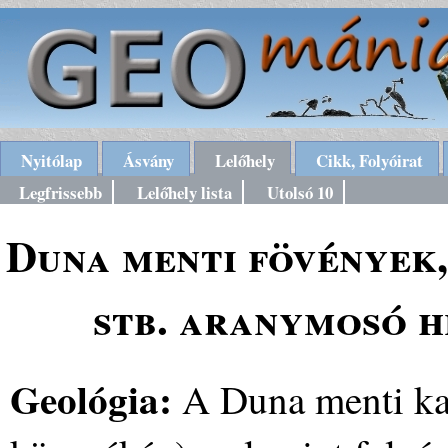
Nyitólap
Ásvány
Lelőhely
Cikk, Folyóirat
Legfrissebb
Lelőhely lista
Utolsó 10
Duna menti fövények,
stb. aranymosó h
Geológia:
A Duna menti ka