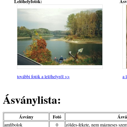
Lelőhelyfotók:
Ásv
további fotók a lelőhelyről >>
a 
Ásványlista:
Ásvány
Fotó
Ásvá
amfibolok
0
zöldes-fekete, nem mágneses szemc