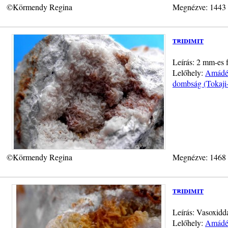
©Körmendy Regina
Megnézve: 1443
tridimit
Leírás: 2 mm-es fe
Lelőhely:
Amádé-
dombság (Tokaji
©Körmendy Regina
Megnézve: 1468
tridimit
Leírás: Vasoxidda
Lelőhely:
Amádé-