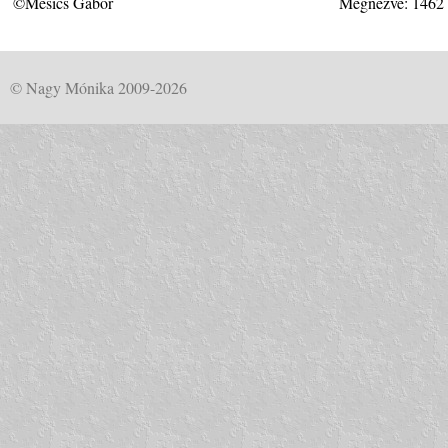
©Mesics Gábor
Megnézve: 1462
© Nagy Mónika 2009-2026