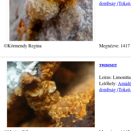
dombság (Tokaji
©Körmendy Regina
Megnézve: 1417
tridimit
Leírás: Limonitta
Lelőhely:
Amádé-
dombság (Tokaji