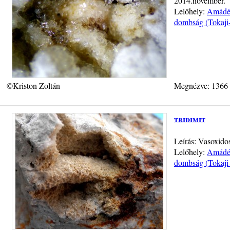
2014.november.
Lelőhely:
Amádé-
dombság (Tokaji
©Kriston Zoltán
Megnézve: 1366
tridimit
Leírás: Vasoxidos
Lelőhely:
Amádé-
dombság (Tokaji