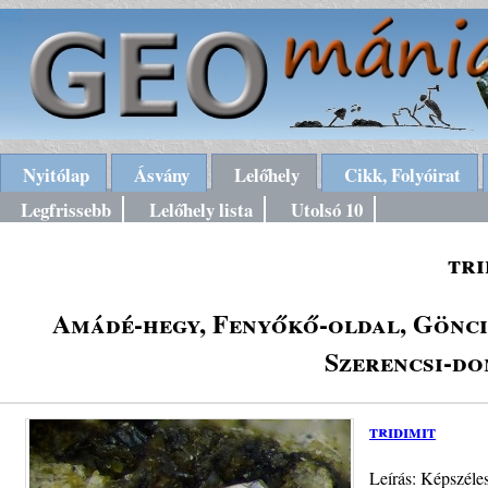
Nyitólap
Ásvány
Lelőhely
Cikk, Folyóirat
Legfrissebb
Lelőhely lista
Utolsó 10
tri
Amádé-hegy, Fenyőkő-oldal, Gönci-
Szerencsi-do
tridimit
Leírás: Képszéle