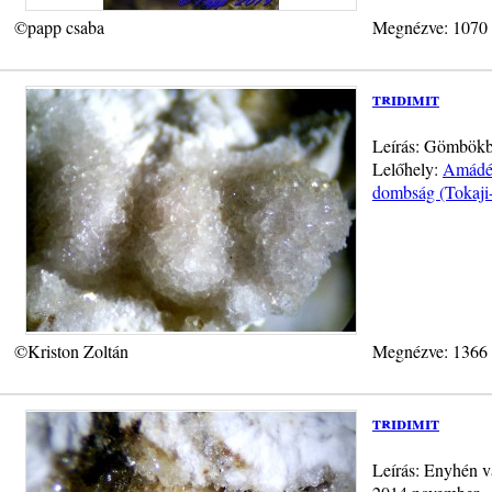
©papp csaba
Megnézve: 1070
tridimit
Leírás: Gömbökbe
Lelőhely:
Amádé-
dombság (Tokaji
©Kriston Zoltán
Megnézve: 1366
tridimit
Leírás: Enyhén va