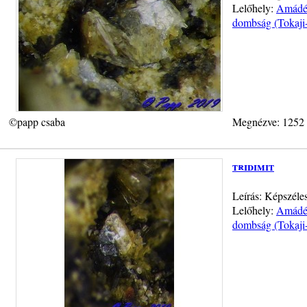
Lelőhely:
Amádé-
dombság (Tokaji
©papp csaba
Megnézve: 1252
tridimit
Leírás: Képszéle
Lelőhely:
Amádé-
dombság (Tokaji