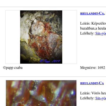
heulandit-Ca
,
Leírás: Képszéles
bazaltban,a heul
Lelőhely:
Sín-gö
©papp csaba
Megnézve: 1692
heulandit-Ca
Leírás: Vörös he
Lelőhely:
Sín-gö