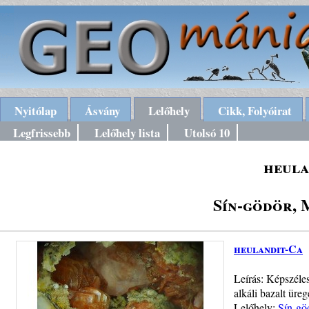
Nyitólap
Ásvány
Lelőhely
Cikk, Folyóirat
Legfrissebb
Lelőhely lista
Utolsó 10
heula
Sín-gödör,
heulandit-Ca
Leírás: Képszéles
alkáli bazalt üre
Lelőhely:
Sín-gö