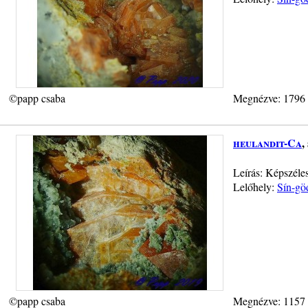
©papp csaba
Megnézve: 1796
heulandit-Ca
,
Leírás: Képszéle
Lelőhely:
Sín-gö
©papp csaba
Megnézve: 1157