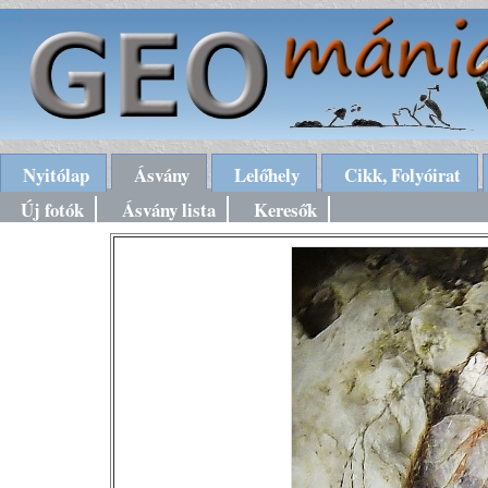
Nyitólap
Ásvány
Lelőhely
Cikk, Folyóirat
Új fotók
Ásvány lista
Keresők