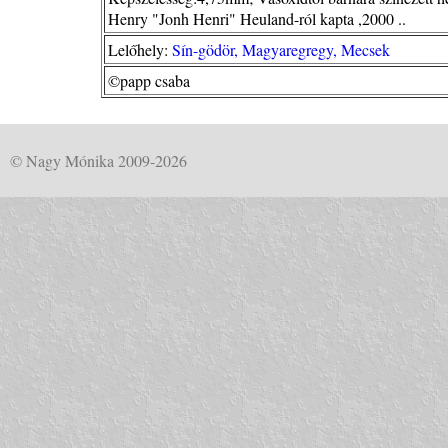
Henry "Jonh Henri" Heuland-ról kapta ,2000 ..
Lelőhely:
Sín-gödör, Magyaregregy, Mecsek
©papp csaba
© Nagy Mónika 2009-2026