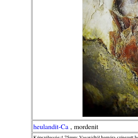
heulandit-Ca
, mordenit
Képszélesség:4,75mm; Vasoxidtól barnára színezett heu