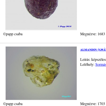
©papp csaba
Megnézve: 1683
almandin (grá
Leírás: képszéle
Lelőhely:
Sormás
©papp csaba
Megnézve: 1703