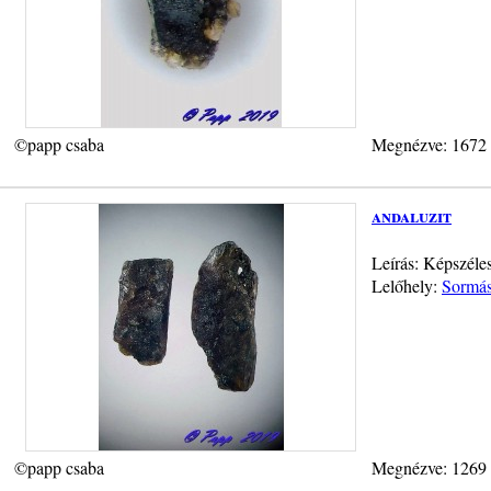
©papp csaba
Megnézve: 1672
andaluzit
Leírás: Képszéle
Lelőhely:
Sormás
©papp csaba
Megnézve: 1269