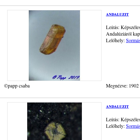
andaluzit
Leírás: Képszéle
Andalúziáról kapt
Lelőhely:
Sormás
©papp csaba
Megnézve: 1902
andaluzit
Leírás: Képszéles
Lelőhely:
Sormás