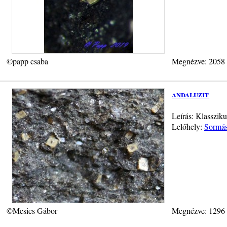
©papp csaba
Megnézve: 2058
andaluzit
Leírás: Klasszik
Lelőhely:
Sormás
©Mesics Gábor
Megnézve: 1296