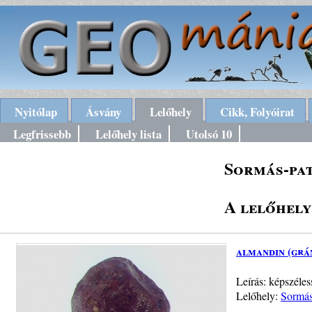
Nyitólap
Ásvány
Lelőhely
Cikk, Folyóirat
Legfrissebb
Lelőhely lista
Utolsó 10
Sormás-pa
A lelőhely
almandin (grá
Leírás: képszéles
Lelőhely:
Sormás