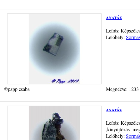
anatáz
Leírás: Képszéle
Lelőhely:
Sormás
©papp csaba
Megnézve: 1233
anatáz
Leírás: Képszéle
,kinyújtózás- me
Lelőhely:
Sormás