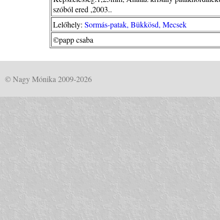
szóból ered ,2003..
Lelőhely:
Sormás-patak, Bükkösd, Mecsek
©papp csaba
© Nagy Mónika 2009-2026