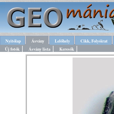
Nyitólap
Ásvány
Lelőhely
Cikk, Folyóirat
Új fotók
Ásvány lista
Keresők