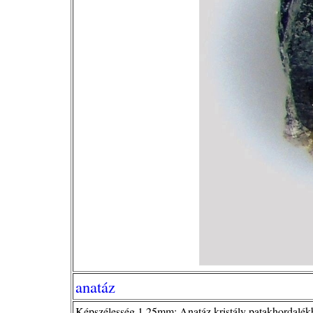
anatáz
Képszélesség.1,25mm; Anatáz kristály patakhordalékbó