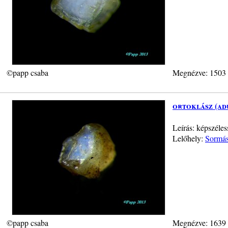
©papp csaba
Megnézve: 1503
ortoklász (ad
Leírás: képszéle
Lelőhely:
Sormás
©papp csaba
Megnézve: 1639