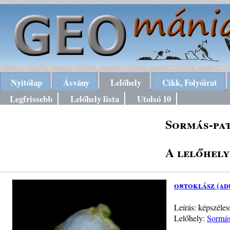
Nyitólap
Ásvány
Lelőhely
Cikk, Folyóirat
Legfrissebb
Lelőhely lista
Utolsó 10
Sormás-pa
A lelőhely
ortoklász (ad
Leírás: képszéle
Lelőhely:
Sormás