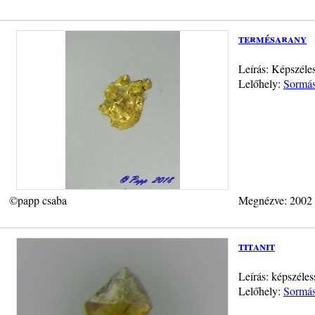
termésarany
Leírás: Képszéle
Lelőhely:
Sormás
©papp csaba
Megnézve: 2002
titanit
Leírás: képszéle
Lelőhely:
Sormás