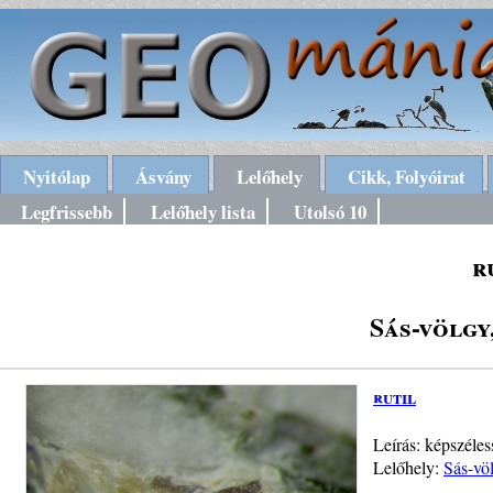
Nyitólap
Ásvány
Lelőhely
Cikk, Folyóirat
Legfrissebb
Lelőhely lista
Utolsó 10
r
Sás-völgy
rutil
Leírás: képszéles
Lelőhely:
Sás-vö