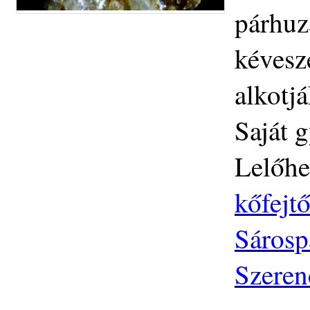
párhuz
kévesz
alkotj
Saját g
Lelőhe
kőfejtő
Sárosp
Szeren