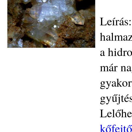
Leírás
halmaz
a hidro
már na
gyakor
gyűjtés
Lelőhe
kőfejtő