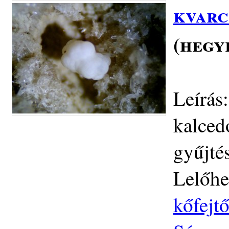
kvarc
(hegy
Leírás
kalced
gyűjtés
Lelőhe
kőfejtő