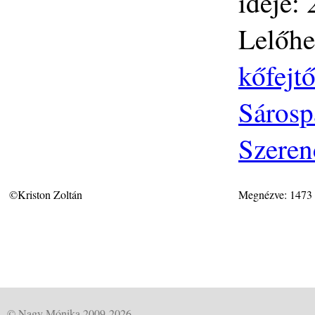
ideje:
Lelőhe
kőfejtő
Sárosp
Szeren
©Kriston Zoltán
Megnézve: 1473
© Nagy Mónika 2009-2026