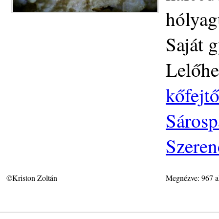
hólyag
Saját g
Lelőhe
kőfejtő
Sárosp
Szeren
©Kriston Zoltán
Megnézve: 967 a