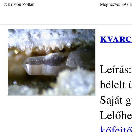
©Kriston Zoltán
Megnézve: 897 a
kvarc
Leírás
bélelt
Saját g
Lelőhe
kőfejtő