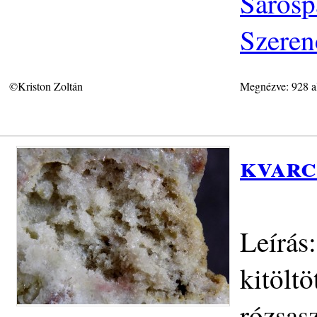
Sárosp
Szeren
©Kriston Zoltán
Megnézve: 928 a
kvarc
Leírás:
kitöltö
rózsas