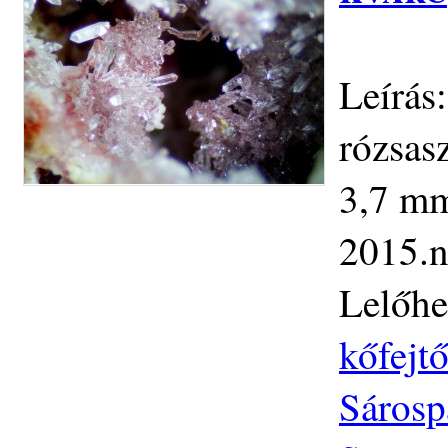
Leírás
rózsas
3,7 mm.
2015.n
Lelőhe
kőfejtő
Sárosp