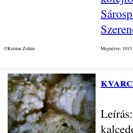
Sárosp
Szeren
©Kriston Zoltán
Megnézve: 1015
kvarc
Leírás:
kalced