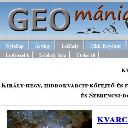
Nyitólap
Ásvány
Lelőhely
Cikk, Folyóirat
Legfrissebb
Lelőhely lista
Utolsó 10
k
Király-hegy, hidrokvarcit-kőfejtő és 
és Szerencsi-
kvarc