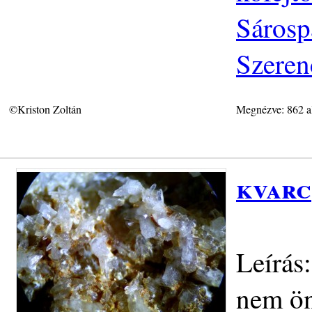
Sárosp
Szeren
©Kriston Zoltán
Megnézve: 862 a
kvarc
Leírás
nem ön