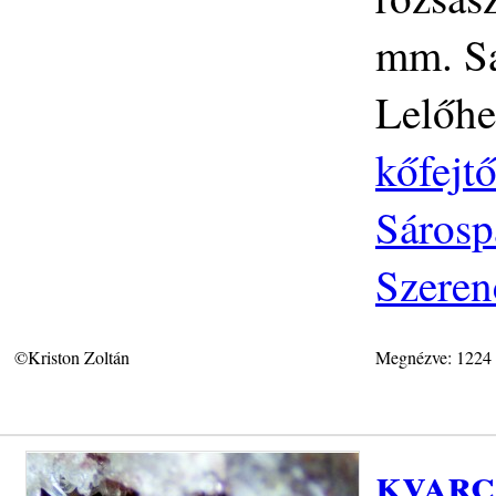
mm. Sa
Lelőhe
kőfejtő
Sárosp
Szeren
©Kriston Zoltán
Megnézve: 1224
kvarc