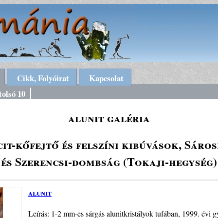
Cikk, Folyóirat
Kapcsolat
tolsó 10
alunit galéria
it-kőfejtő és felszíni kibúvások, Sáro
és Szerencsi-dombság (Tokaji-hegység)
alunit
Leírás: 1-2 mm-es sárgás alunitkristályok tufában, 1999. évi g