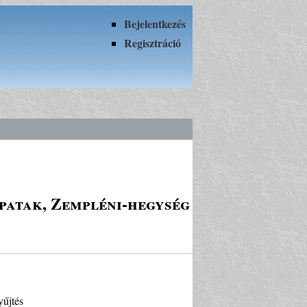
Bejelentkezés
Regisztráció
spatak, Zempléni-hegység
yűjtés