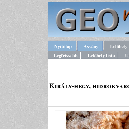
Nyitólap
Ásvány
Lelőhely
Legfrissebb
Lelőhely lista
U
Király-hegy, hidrokvarc