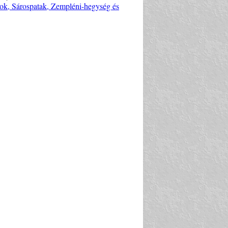
ások, Sárospatak, Zempléni-hegység és