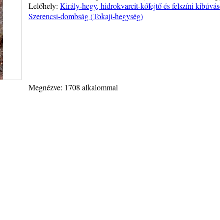
Lelőhely:
Király-hegy, hidrokvarcit-kőfejtő és felszíni kibúv
Szerencsi-dombság (Tokaji-hegység)
Megnézve: 1708 alkalommal