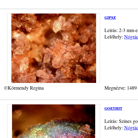
gipsz
Leírás: 2-3 mm-es
Lelőhely:
Nógrád
©Körmendy Regina
Megnézve: 1489
goethit
Leírás: Színes go
Lelőhely:
Nógrád