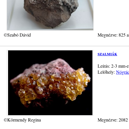
©Szabó Dávid
Megnézve: 825 a
szalmiák
Leírás: 2-3 mm-es
Lelőhely:
Nógrád
©Körmendy Regina
Megnézve: 2082