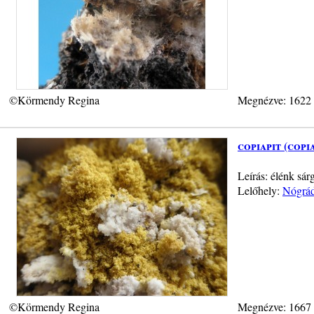
©Körmendy Regina
Megnézve: 1622
copiapit (copi
Leírás: élénk sár
Lelőhely:
Nógrád
©Körmendy Regina
Megnézve: 1667