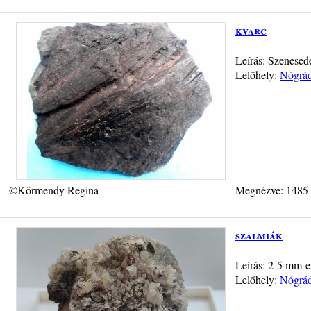
kvarc
Leírás: Szenesede
Lelőhely:
Nógrád
©Körmendy Regina
Megnézve: 1485
szalmiák
Leírás: 2-5 mm-es
Lelőhely:
Nógrád