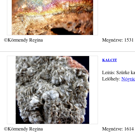
©Körmendy Regina
Megnézve: 1531
kalcit
Leírás: Szürke ka
Lelőhely:
Nógrád
©Körmendy Regina
Megnézve: 1614