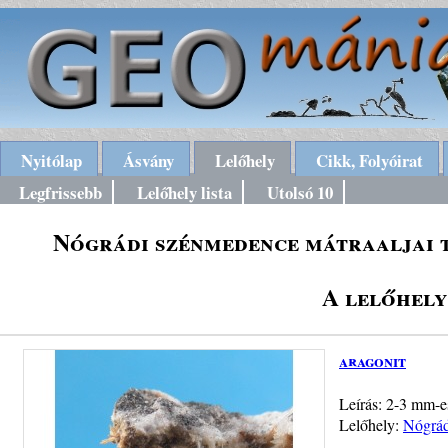
Nyitólap
Ásvány
Lelőhely
Cikk, Folyóirat
Legfrissebb
Lelőhely lista
Utolsó 10
Nógrádi szénmedence mátraaljai 
A lelőhely
aragonit
Leírás: 2-3 mm-es
Lelőhely:
Nógrád