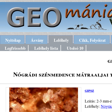
Nyitólap
Ásvány
Lelőhely
Cikk, Folyóirat
Legfrissebb
Lelőhely lista
Utolsó 10
g
Nógrádi szénmedence mátraaljai 
gipsz
Leírás: 2-3 mm-es
Lelőhely:
Nógrád