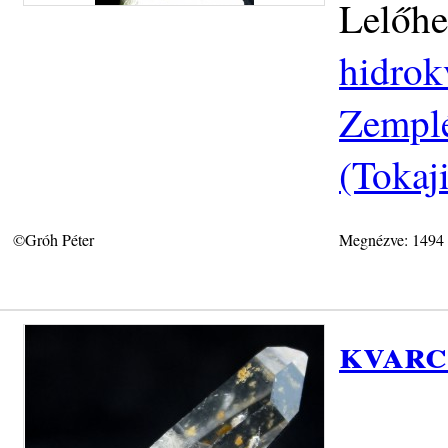
Lelőhe
hidrok
Zemplé
(Tokaj
©Gróh Péter
Megnézve: 1494
kvarc