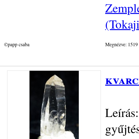
Zemplé
(Tokaj
©papp csaba
Megnézve: 1519
kvarc
Leírás:
gyűjté