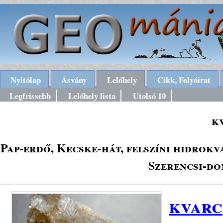
Nyitólap
Ásvány
Lelőhely
Cikk, Folyóirat
Legfrissebb
Lelőhely lista
Utolsó 10
k
Pap-erdő, Kecske-hát, felszíni hidrokv
Szerencsi-do
kvarc