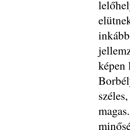
lelőhel
elütne
inkább
jellem
képen 
Borbél
széles
magas.
minősé