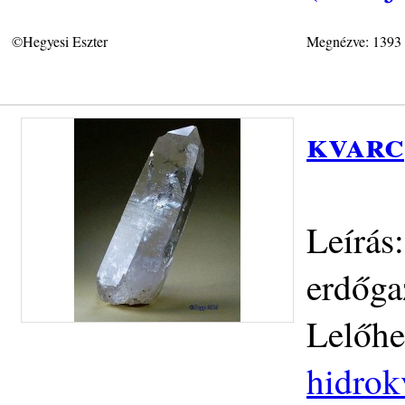
©Hegyesi Eszter
Megnézve: 1393
kvarc
Leírás
erdőga
Lelőhe
hidrok