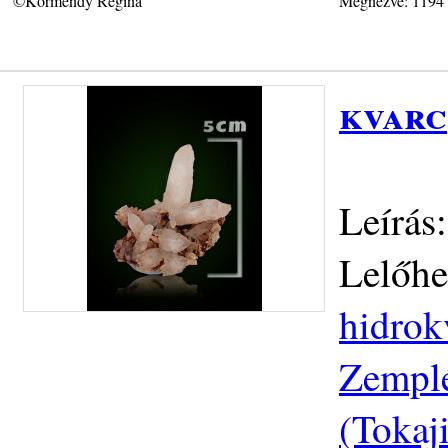
©Körmendy Regina
Megnézve: 1194
kvarc
Leírás
Lelőhe
hidrok
Zemplé
(Tokaj