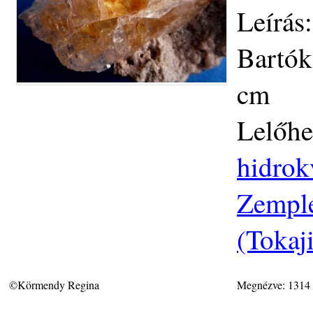
Leírás
Bartók
cm
Lelőhe
hidrok
Zemplé
(Tokaj
©Körmendy Regina
Megnézve: 1314