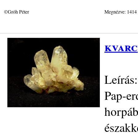
©Gróh Péter
Megnézve: 1414
kvarc
Leírás
Pap-er
horpáb
északke