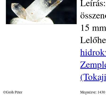
Leírás
összen
15 mm-
Lelőhe
hidrok
Zemplé
(Tokaj
©Gróh Péter
Megnézve: 1430