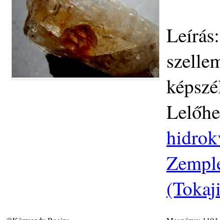
Leírás
szelle
képszé
Lelőhe
hidrok
Zemplé
(Tokaj