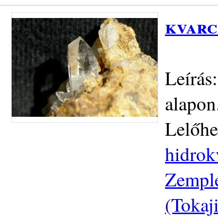
kvarc
Leírás
alapon
Lelőhe
hidrok
Zemplé
(Tokaj