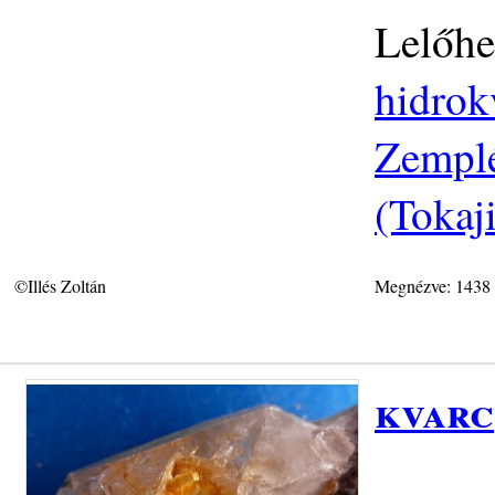
Lelőhe
hidrok
Zemplé
(Tokaj
©Illés Zoltán
Megnézve: 1438
kvarc