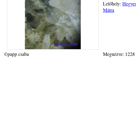
Lelőhely:
Hegyes-
Mátra
©papp csaba
Megnézve: 1228