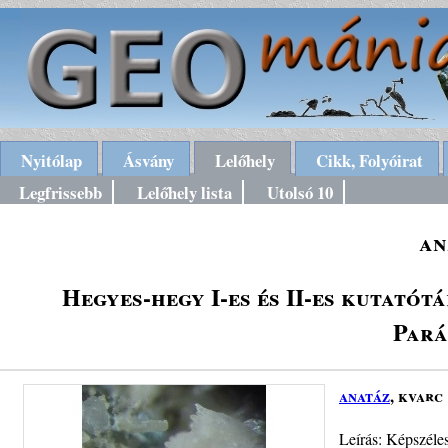
Nyitólap
Ásvány
Lelőhely
Cikk, Folyóirat
Legfrissebb
Lelőhely lista
Utolsó 10
an
Hegyes-hegy I-es és II-es kutatót
Pará
anatáz
, kvarc
Leírás: Képszéle