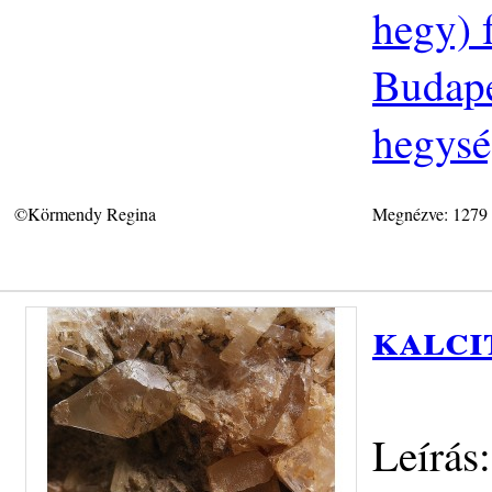
hegy) 
Budapes
hegys
©Körmendy Regina
Megnézve: 1279
kalci
Leírás: