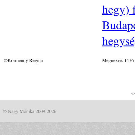
hegy) 
Budapes
hegys
©Körmendy Regina
Megnézve: 1476
<
© Nagy Mónika 2009-2026