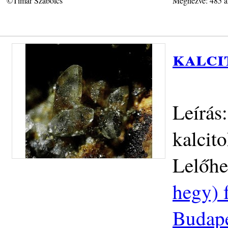
©Tímár Szabolcs
Megnézve: 485 a
kalci
Leírás
kalcit
Lelőhe
hegy) 
Budapes