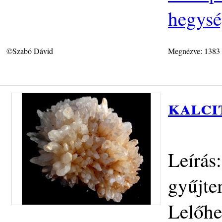
hegys
©Szabó Dávid
Megnézve: 1383
kalci
Leírás:
gyűjte
Lelőhe