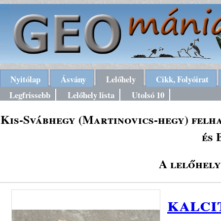
Nyitólap
Ásvány
Lelőhely
Cikk, Folyóirat
Legfrissebb
Lelőhely lista
Utolsó 10
Kis-Svábhegy (Martinovics-hegy) felhag
és 
A lelőhely
kalci