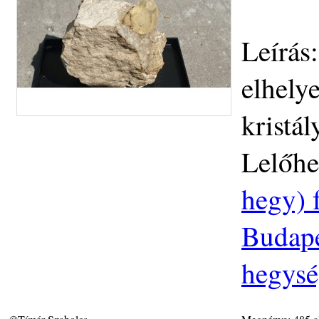
Leírás
elhely
kristál
Lelőhe
hegy) 
Budapes
hegys