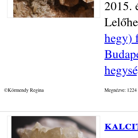
2015. 
Lelőhe
hegy) 
Budapes
hegys
©Körmendy Regina
Megnézve: 1224
kalci