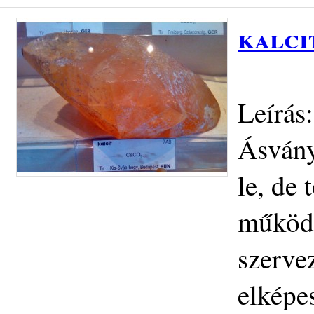
kalci
Leírás:
Ásvány
le, de
működö
szervez
elképe