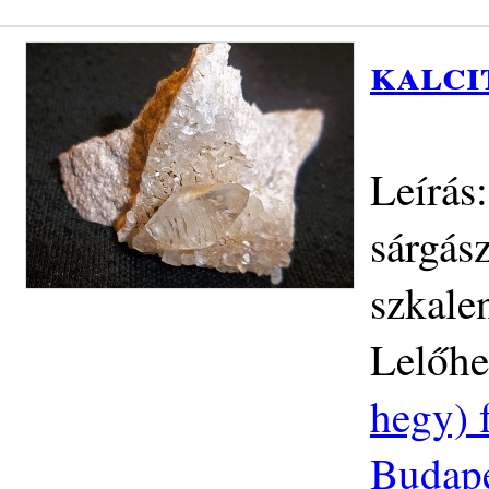
kalci
Leírás
sárgás
szkale
Lelőhe
hegy) 
Budapes