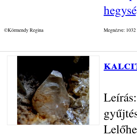
hegys
©Körmendy Regina
Megnézve: 1032
kalci
Leírás:
gyűjté
Lelőhe