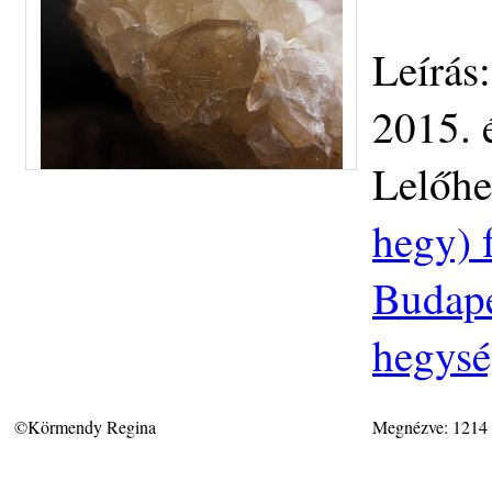
Leírás
2015. 
Lelőhe
hegy) 
Budapes
hegys
©Körmendy Regina
Megnézve: 1214