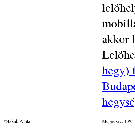
lelőhe
mobilla
akkor 
Lelőhe
hegy) 
Budapes
hegys
©Jakab Attila
Megnézve: 1395