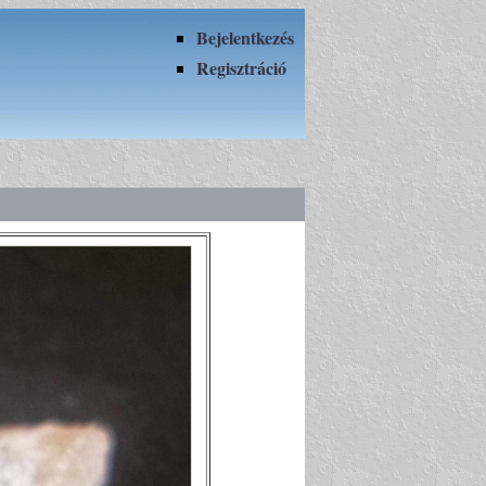
Bejelentkezés
Regisztráció