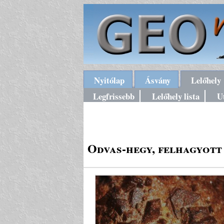
Nyitólap
Ásvány
Lelőhely
Legfrissebb
Lelőhely lista
U
Odvas-hegy, felhagyott 