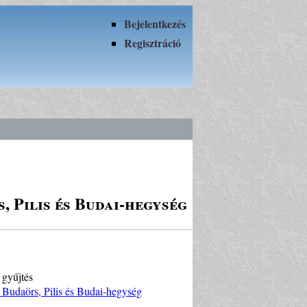
Bejelentkezés
Regisztráció
, Pilis és Budai-hegység
 gyűjtés
, Budaörs, Pilis és Budai-hegység