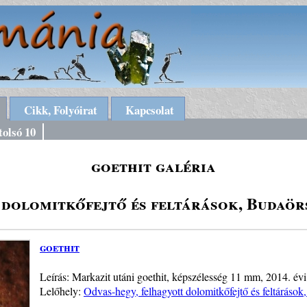
Cikk, Folyóirat
Kapcsolat
tolsó 10
goethit galéria
dolomitkőfejtő és feltárások, Budaörs
goethit
Leírás: Markazit utáni goethit, képszélesség 11 mm, 2014. évi
Lelőhely:
Odvas-hegy, felhagyott dolomitkőfejtő és feltárások