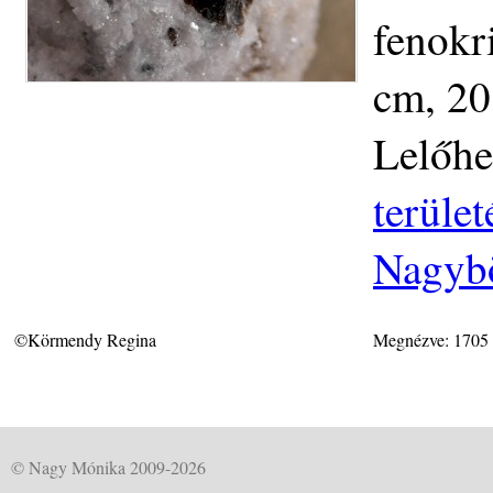
fenokr
cm, 20
Lelőhe
terüle
Nagybö
©Körmendy Regina
Megnézve: 1705
© Nagy Mónika 2009-2026