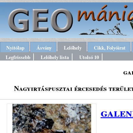
Nyitólap
Ásvány
Lelőhely
Cikk, Folyóirat
Legfrissebb
Lelőhely lista
Utolsó 10
ga
Nagyirtáspusztai ércesedés terül
galen