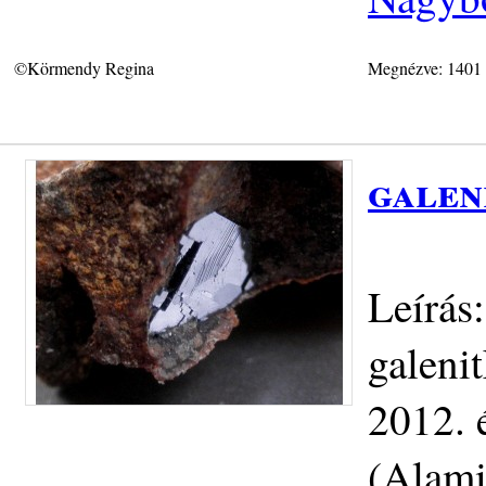
©Körmendy Regina
Megnézve: 1401
galen
Leírás
galenit
2012. 
(Alami