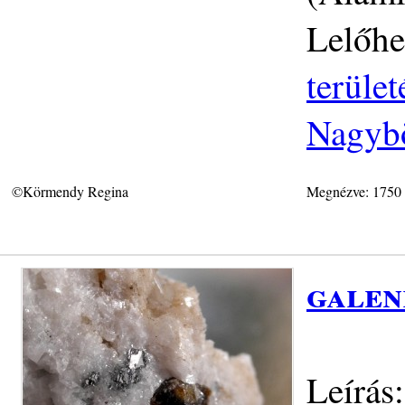
Lelőhe
terüle
Nagybö
©Körmendy Regina
Megnézve: 1750
galen
Leírás: