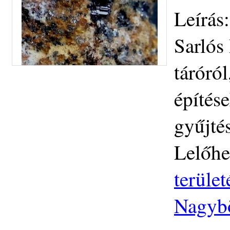
Leírás:
Sarlós
táróró
építése
gyűjté
Lelőhe
terüle
Nagybö