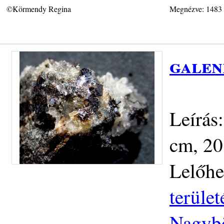
©Körmendy Regina
Megnézve: 1483
galen
Leírás:
cm, 20
Lelőhe
terüle
Nagybö