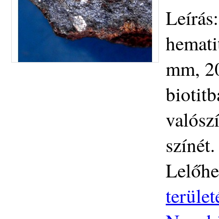
Leírás
hemati
mm, 20
biotit
valósz
színét.
Lelőhe
terüle