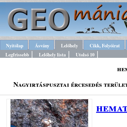
Nyitólap
Ásvány
Lelőhely
Cikk, Folyóirat
Legfrissebb
Lelőhely lista
Utolsó 10
he
Nagyirtáspusztai ércesedés terül
hemat