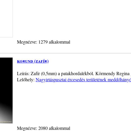
Megnézve: 1279 alkalommal
korund (zafír)
Leírás: Zafír (0,5mm) a patakhordalékból. Körmendy Regina
Lelőhely:
Nagyirtáspusztai ércesedés területének meddőhány
Megnézve: 2080 alkalommal