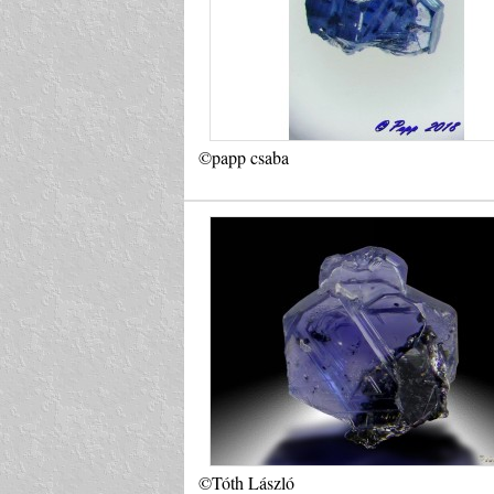
©papp csaba
©Tóth László