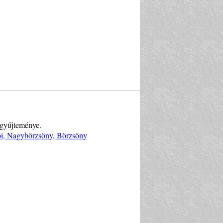
 gyűjteménye.
ói, Nagybörzsöny, Börzsöny