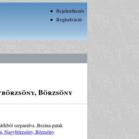
Bejelentkezés
Regisztráció
ybörzsöny, Börzsöny
lékból szeparálva ,Bezina-patak
ói, Nagybörzsöny, Börzsöny