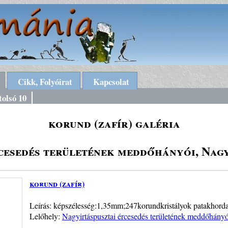
Cikk, Folyóirat
Kapcsolat
tolsó 10
korund (zafír) galéria
rcesedés területének meddőhányói, Nag
korund (zafír)
Leírás: képszélesség:1,35mm;247korundkristályok patakhorda
Lelőhely:
Nagyirtáspusztai ércesedés területének meddőhány