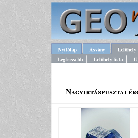
Nyitólap
Ásvány
Lelőhely
Legfrissebb
Lelőhely lista
U
Nagyirtáspusztai é