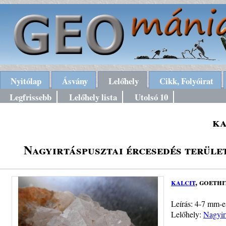
Nyitólap
Ásvány
Lelőhely
Cikk, Folyóirat
Legfrissebb
Lelőhely lista
Utolsó 10
ka
Nagyirtáspusztai ércesedés terül
kalcit
, goethi
Leírás: 4-7 mm-es
Lelőhely:
Nagyir