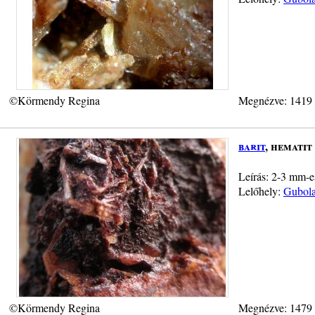
©Körmendy Regina
Megnézve: 1419
barit
, hematit
Leírás: 2-3 mm-es
Lelőhely:
Gubola
©Körmendy Regina
Megnézve: 1479