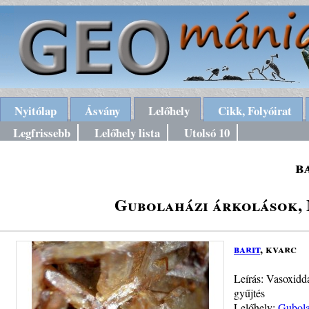
Nyitólap
Ásvány
Lelőhely
Cikk, Folyóirat
Legfrissebb
Lelőhely lista
Utolsó 10
b
Gubolaházi árkolások, 
barit
, kvarc
Leírás: Vasoxidda
gyűjtés
Lelőhely:
Gubola