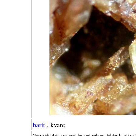
barit
, kvarc
Vasoxiddal és kvarccal bevont vékony táblás baritkris