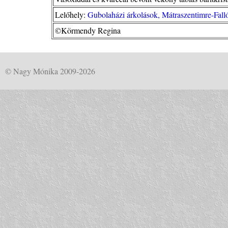
Lelőhely:
Gubolaházi árkolások, Mátraszentimre-Fall
©Körmendy Regina
© Nagy Mónika 2009-2026