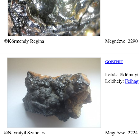
©Körmendy Regina
Megnézve: 2290
goethit
Leírás: öklömnyi 
Lelőhely:
Felhag
©Navratyil Szabolcs
Megnézve: 2224