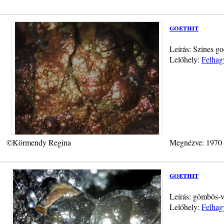
goethit
Leírás: Színes go
Lelőhely:
Felhag
©Körmendy Regina
Megnézve: 1970
goethit
Leírás: gömbös-v
Lelőhely:
Felhag