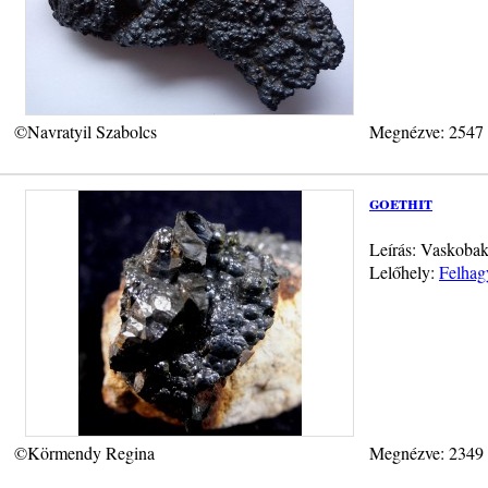
©Navratyil Szabolcs
Megnézve: 2547
goethit
Leírás: Vaskobak
Lelőhely:
Felhag
©Körmendy Regina
Megnézve: 2349