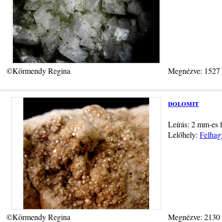
©Körmendy Regina
Megnézve: 1527
dolomit
Leírás: 2 mm-es f
Lelőhely:
Felhag
©Körmendy Regina
Megnézve: 2130