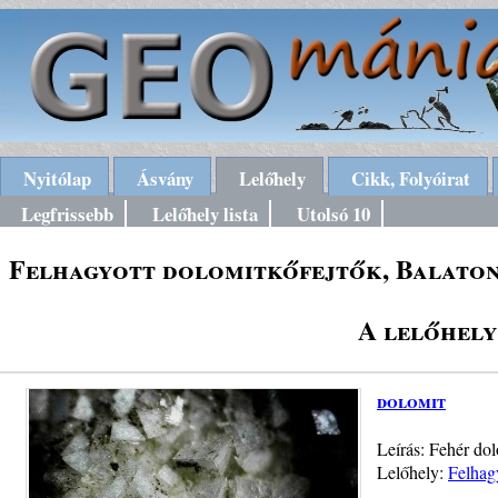
Nyitólap
Ásvány
Lelőhely
Cikk, Folyóirat
Legfrissebb
Lelőhely lista
Utolsó 10
Felhagyott dolomitkőfejtők, Balaton
A lelőhely
dolomit
Leírás: Fehér do
Lelőhely:
Felhag