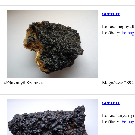
goethit
Leírás: megnyúlt
Lelőhely:
Felhag
©Navratyil Szabolcs
Megnézve: 2892
goethit
Leírás: tenyérny
Lelőhely:
Felhag